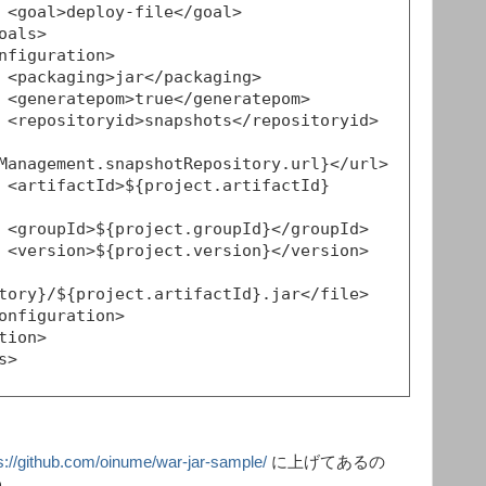
>

>

>

>

Management.snapshotRepository.url}</url>

d}
>

>

tory}/${project.artifactId}.jar</file>

s://github.com/oinume/war-jar-sample/
に上げてあるの
う。