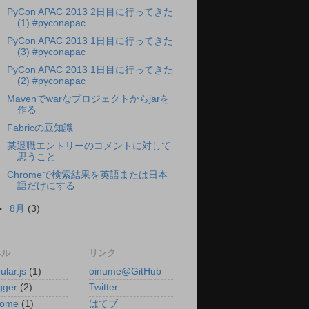
PyCon APAC 2013 2日目に行ってきた
(1) #pyconapac
PyCon APAC 2013 1日目に行ってきた
(3) #pyconapac
PyCon APAC 2013 1日目に行ってきた
(2) #pyconapac
Mavenでwarなプロジェクトからjarを
作る
Fabricの豆知識
某退職エントリーのコメントに対して
思うこと
Chromeで検索結果を英語または日本
語だけにする
►
8月
(3)
ベル
リンク
ular.js
(1)
oinume@GitHub
gger
(2)
Twitter
rome
(1)
はてブ