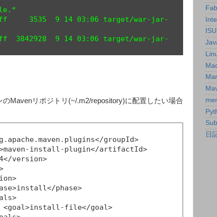
Fab
e.*

ff     3535  9 14 03:06 target/war-jar-
Inte
IS
ff  3842928  9 14 03:06 target/war-jar-
Jav
Lin
Ma
Ma
Ma
me
venリポジトリ(~/.m2/repository)に配置したい場合
Pyt
Sub
日
>
