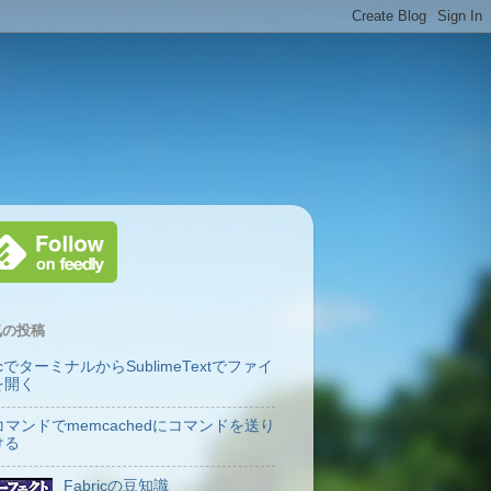
気の投稿
cでターミナルからSublimeTextでファイ
を開く
コマンドでmemcachedにコマンドを送り
ける
Fabricの豆知識