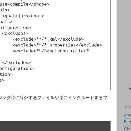
>

>

exclude>

</exclude>

ontroller*
>

arパッケージング時に除外するファイルや逆にインクルードするフ
ラ
Ang
Blo
Ch