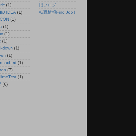
ric
(1)
旧ブログ
lliJ IDEA
(1)
転職情報Find Job !
UCON
(1)
a
(1)
ux
(1)
c
(1)
rkdown
(1)
ven
(1)
mcached
(1)
hon
(7)
limeText
(1)
記
(6)