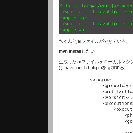
$ ls -l target/war-jar-sampl
-rw-r--r--  1 kazuhiro  sta
sample.jar

-rw-r--r--  1 kazuhiro  sta
ちゃんとjarファイルができている。
mvn installしたい
生成したjarファイルをローカルマシンのMa
はmaven-install-pluginを追加する。
           <plugin>

                <groupId>org.apache.maven.plugins</groupId>

                <artifactId>maven-install-plugin</artifactId>

                <version>2.4</version>

                <executions>

                    <execution>

                        <phase>install</phase>

                        <goals>

                            <goal>install-file</goal