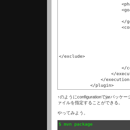
                        <phase>compile</phase>

                        <goals>

                            <goal>jar</goal
                        </goals>

                        <configuration>

                            <excludes
                                <exclude>**/*.xml</
                                <exclude>**/*.properties
                                <exclude>**/SampleC
</exclude>

                            </excludes
                        </configuration>

                    </execution>

                </executions>

↑のようにconfigurationでj
ァイルを指定することができる。
やってみよう。
$ mvn package

...
