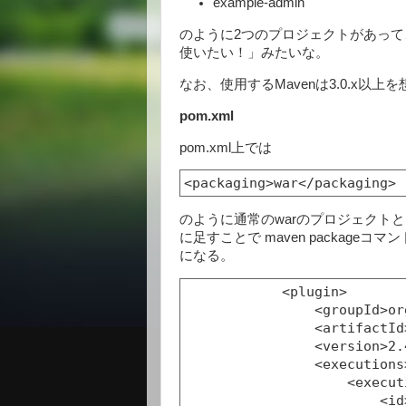
example-admin
のように2つのプロジェクトがあって、「ex
使いたい！」みたいな。
なお、使用するMavenは3.0.x以上
pom.xml
pom.xml上では
のように通常のwarのプロジェクトとして定義す
に足すことで maven package
になる。
            <plugin>

                <groupId>org.apache.maven.plugins</groupId>

                <artifactId>maven-jar-plugin</artifactId>

                <version>2.4</version>

                <executions>

                    <execution>

                        <id>make-a-jar</id>
