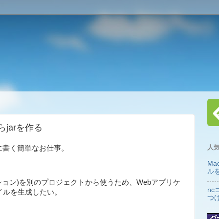
らjarを作る
人
に書く簡単なお仕事。
Ma
ル
ーション)を別のプロジェクトから使うため、Webアプリケ
nc
ァイルを生成したい。
つ