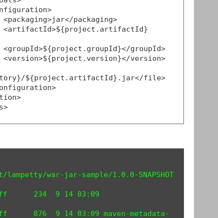
>

d}
>

>

tory}/${project.artifactId}.jar</file>

t/lampetty/war-jar-sample/1.0.0-SNAPSHOT

ff      234  9 14 03:09 
ff      876  9 14 03:09 maven-metadata-