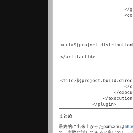
                            <goal>deploy-file</goal
                        </goals>

                        <configuration>

                            <packaging>jar</packaging
                            <generatepom>true</generatepom
                            <repositoryid>snapshots</repositoryid
<url>${project.distribution
                            <artifactId>${project.artifactI
</artifactId>

                            <groupId>${project.groupId}</groupId
                            <version>${project.version}</version
<file>${project.build.direc
                        </configuration>

                    </execution>

                </executions>

まとめ
最終的に出来上がったpom.xmlは
http
で、実際に試してみると良いでしょ