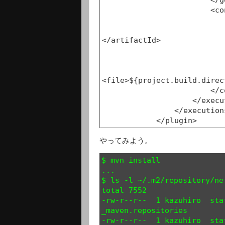
                        </goals>

                        <configuration>

                            <packaging>jar</packaging
                            <artifactId>${project.artifactI
</artifactId>

                            <groupId>${project.groupId}</groupId
                            <version>${project.version}</version
<file>${project.build.direc
                        </configuration>

                    </execution>

                </executions>

やってみよう。
$ mvn install

...

$ ls -l ~/.m2/repository/ne
total 7552

-rw-r--r--  1 kazuhiro  sta
_maven.repositories

-rw-r--r--  1 kazuhiro  sta