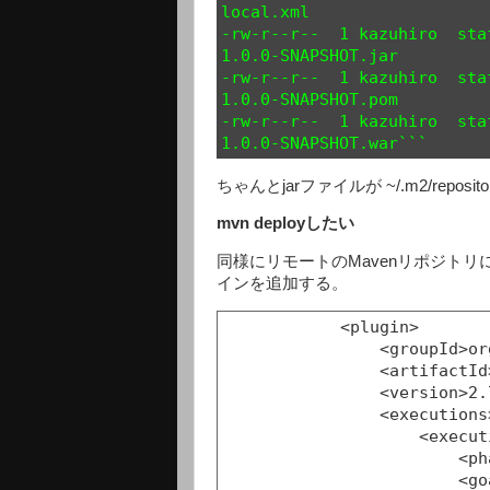
local.xml

-rw-r--r--  1 kazuhiro  sta
1.0.0-SNAPSHOT.jar

-rw-r--r--  1 kazuhiro  sta
1.0.0-SNAPSHOT.pom

-rw-r--r--  1 kazuhiro  sta
ちゃんとjarファイルが ~/.m2/repos
mvn deployしたい
同様にリモートのMavenリポジトリにdep
インを追加する。
            <plugin>

                <groupId>org.apache.maven.plugins</groupId>

                <artifactId>maven-deploy-plugin</artifactId>

                <version>2.7</version>

                <executions>

                    <execution>

                        <phase>package</phase>

                        <goals>
