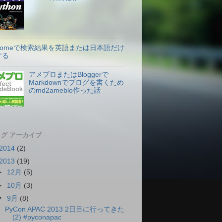
hromeで検索結果を英語または日本語だけ
する
アメブロまたはBloggerで
Markdownでブログを書くため
のmd2ameblo作った話
グ アーカイブ
2014
(2)
2013
(19)
►
12月
(5)
►
10月
(3)
▼
9月
(8)
PyCon APAC 2013 2日目に行ってきた
(2) #pyconapac