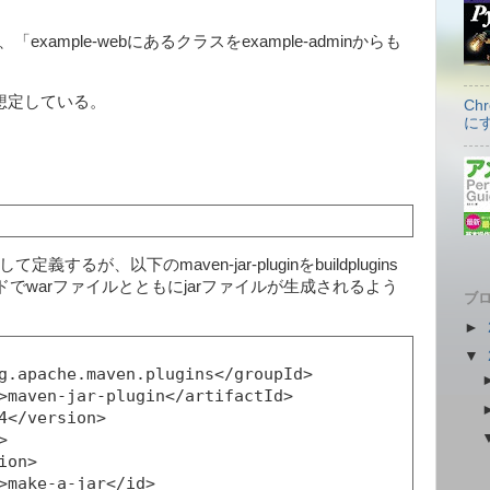
ample-webにあるクラスをexample-adminからも
を想定している。
C
に
るが、以下のmaven-jar-pluginをbuildplugins
コマンドでwarファイルとともにjarファイルが生成されるよう
ブロ
►
▼