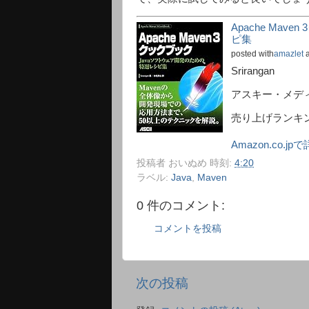
Apache Ma
ピ集
posted with
amazlet
a
Srirangan
アスキー・メデ
売り上げランキング:
Amazon.co.j
投稿者
おいぬめ
時刻:
4:20
ラベル:
Java
,
Maven
0 件のコメント:
コメントを投稿
次の投稿